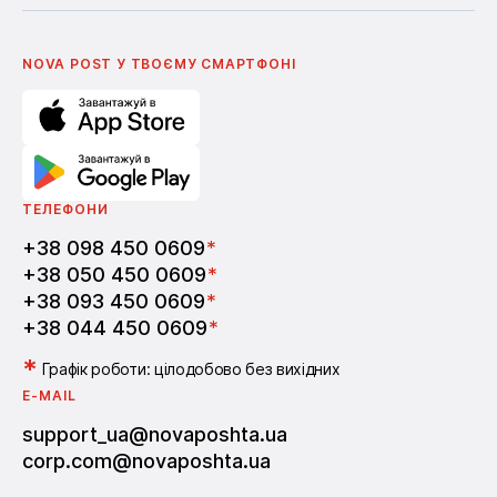
Українська
Nova Media
Умови використання промокодів
English
Школа бізнесу Нова пошта
Поширені питання
Партнерство
Вакансії
NOVA POST У ТВОЄМУ СМАРТФОНI
ТЕЛЕФОНИ
+38 098 450 0609
*
+38 050 450 0609
*
+38 093 450 0609
*
+38 044 450 0609
*
*
Графік роботи: цілодобово без вихідних
E-MAIL
support_ua@novaposhta.ua
corp.com@novaposhta.ua