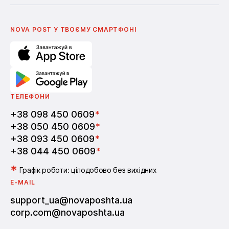
Українська
Nova Media
Умови використання промокодів
English
Школа бізнесу Нова пошта
Поширені питання
Партнерство
Вакансії
NOVA POST У ТВОЄМУ СМАРТФОНI
ТЕЛЕФОНИ
+38 098 450 0609
*
+38 050 450 0609
*
+38 093 450 0609
*
+38 044 450 0609
*
*
Графік роботи: цілодобово без вихідних
E-MAIL
support_ua@novaposhta.ua
corp.com@novaposhta.ua