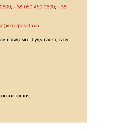
 0609
;
+38 050 450 0609
;
+38
ce@novaposhta.ua
.
м повідомте, будь ласка, таку 
ронної пошти;