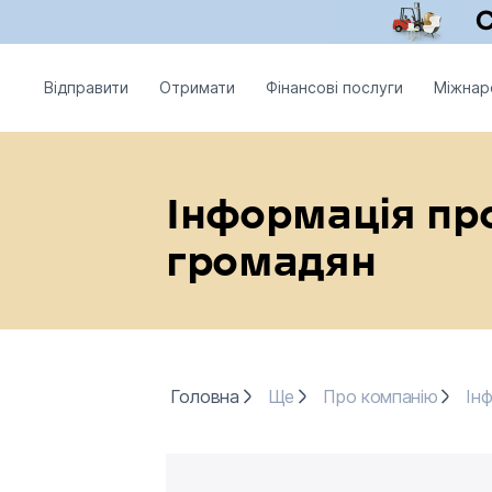
Відправити
Отримати
Фінансові послуги
Міжнар
Інформація пр
громадян
Головна
Ще
Про компанію
Інф
Головна
Ще
Про компанію
Ін