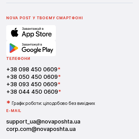
Українська
Nova Media
Умови використання промокодів
English
Школа бізнесу Нова пошта
Поширені питання
Партнерство
Вакансії
NOVA POST У ТВОЄМУ СМАРТФОНI
ТЕЛЕФОНИ
+38 098 450 0609
*
+38 050 450 0609
*
+38 093 450 0609
*
+38 044 450 0609
*
*
Графік роботи: цілодобово без вихідних
E-MAIL
support_ua@novaposhta.ua
corp.com@novaposhta.ua