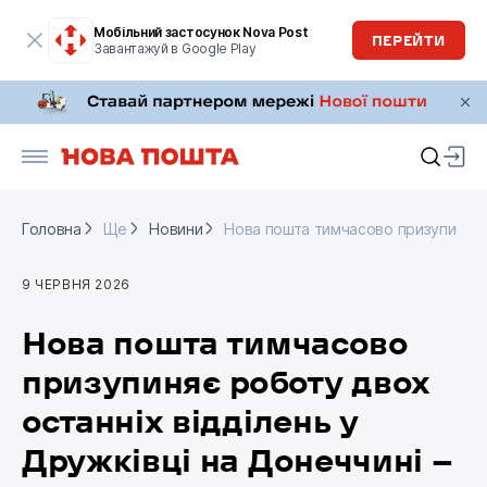
Мобільний застосунок Nova Post
ПЕРЕЙТИ
Завантажуй в Google Play
Головна
Ще
Новини
Нова пошта тимчасово призупиняє р
Головна
Ще
Новини
Нова пошта тимчасово призупиняє р
9 ЧЕРВНЯ 2026
Нова пошта тимчасово
призупиняє роботу двох
останніх відділень у
Дружківці на Донеччині —