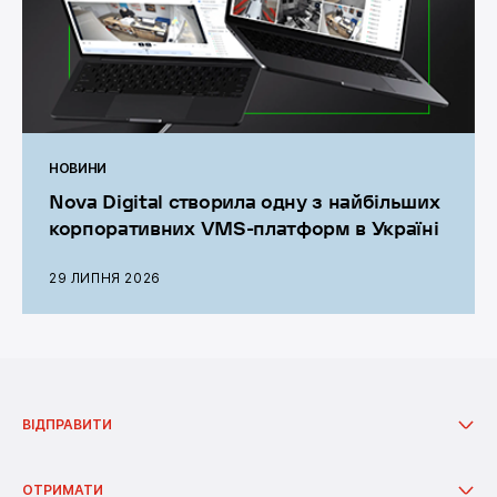
НОВИНИ
Nova Digital створила одну з найбільших
корпоративних VMS-платформ в Україні
29 ЛИПНЯ 2026
Графік роботи операторів: цілодобово без вихідних.
ВІДПРАВИТИ
Відправити з відділення
Відправити з поштомата
ОТРИМАТИ